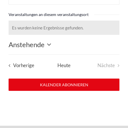
Veranstaltungen an diesem veranstaltungsort
Es wurden keine Ergebnisse gefunden.
Hinweis
Anstehende
Datum
wählen.
Veranstaltungen
Vorherige
Heute
Nächste
Veranstal
KALENDER ABONNIEREN