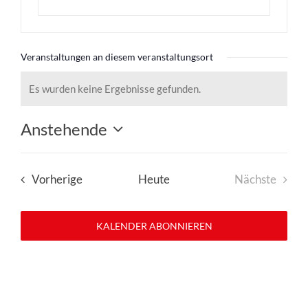
Veranstaltungen an diesem veranstaltungsort
Es wurden keine Ergebnisse gefunden.
Hinweis
Anstehende
Datum
wählen.
Veranstaltungen
Vorherige
Heute
Nächste
Veranstal
KALENDER ABONNIEREN