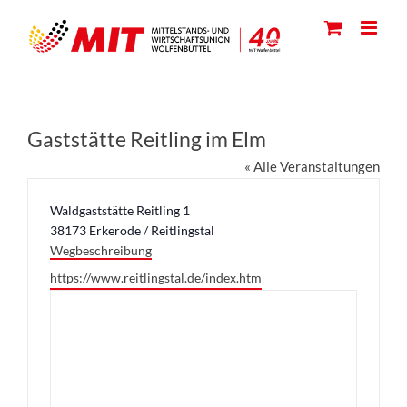
Skip
to
content
Gaststätte Reitling im Elm
« Alle Veranstaltungen
Adresse
Waldgaststätte Reitling 1
38173
Erkerode / Reitlingstal
Wegbeschreibung
Webseite
https://www.reitlingstal.de/index.htm