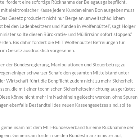
el fordert eine sofortige Rücknahme der Belegausgabepflicht.
eb mit elektronischer Kasse jedem Kunden einen Bon ausgeben muss
 „Das Gesetz produziert nicht nur Berge an umweltschädlichem
t bei den Ladenbesitzern und Kunden in Wolfenbüttel“, sagt Holger
ister sollte diesen Bürokratie- und Müllirrsinn sofort stoppen.“
den. Bis dahin fordert die MIT Wolfenbüttel Befreiungen für
 im Gesetz ausdrücklich vorgesehen.
ben der Bundesregierung, Manipulationen und Steuerbetrug zu
 wegen einiger schwarzer Schafe den gesamten Mittelstand unter
er Wirtschaft führt die Bonpflicht zudem nicht zu mehr Sicherheit
sen, die mit einer technischen Sicherheitseinrichtung ausgerüstet
 Diese könne nicht mehr im Nachhinein gelöscht werden, ohne Spuren
ngen ebenfalls Bestandteil des neuen Kassengesetzes sind, sollte
b gemeinsam mit dem MIT-Bundesverband für eine Rücknahme der
g ein. Gemeinsam fordern sie den Bundesfinanzminister auf,