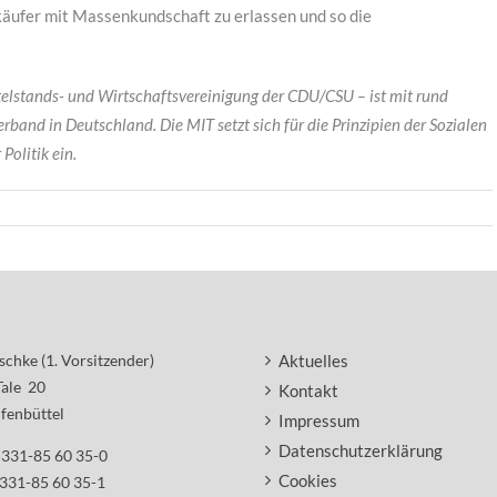
käufer mit Massenkundschaft zu erlassen und so die
telstands- und Wirtschaftsvereinigung der CDU/CSU – ist mit rund
rband in Deutschland. Die MIT setzt sich für die Prinzipien der Sozialen
Politik ein.
schke (1. Vorsitzender)
Aktuelles
Tale 20
Kontakt
fenbüttel
Impressum
Datenschutzerklärung
5331-85 60 35-0
Cookies
5331-85 60 35-1