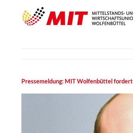
Skip
to
content
Pressemeldung: MIT Wolfenbüttel fordert
View
Larger
Image