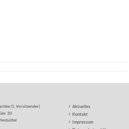
schke (1. Vorsitzender)
Aktuelles
Tale 20
Kontakt
fenbüttel
Impressum