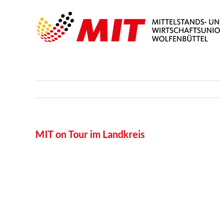
Skip
to
content
MIT on Tour im Landkreis
View
Larger
Image