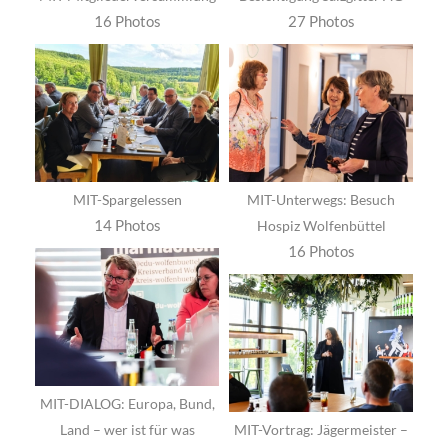
16 Photos
27 Photos
MIT-Spargelessen
MIT-Unterwegs: Besuch
14 Photos
Hospiz Wolfenbüttel
16 Photos
MIT-DIALOG: Europa, Bund,
Land – wer ist für was
MIT-Vortrag: Jägermeister –