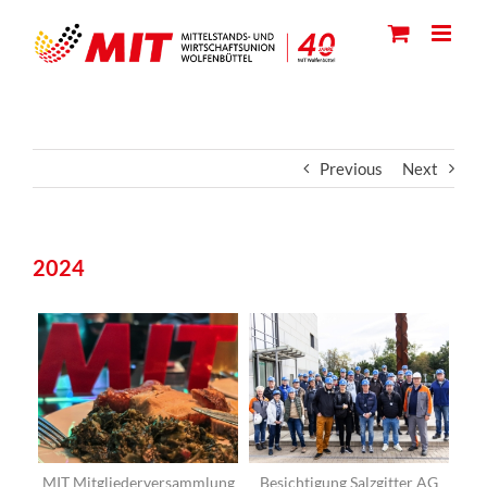
Skip
to
content
Previous
Next
2024
MIT Mitgliederversammlung
Besichtigung Salzgitter AG