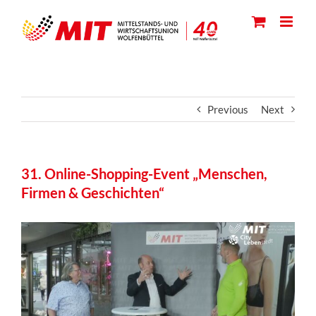
Skip
to
content
Previous
Next
31. Online-Shopping-Event „Menschen,
Firmen & Geschichten“
View
Larger
Image