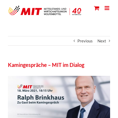
Skip
to
content
Previous
Next
Kamingespräche – MIT im Dialog
View
Larger
Image